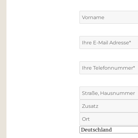
Name
(erforderlich)
Vorname
E-
(erforderlich)
Mail
Telefon
(erforderlich)
Anschrift
Straße,
Hausnummer
Anschrift,
Zusatz
Ort
Land