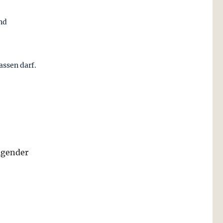
nd
assen darf.
lgender