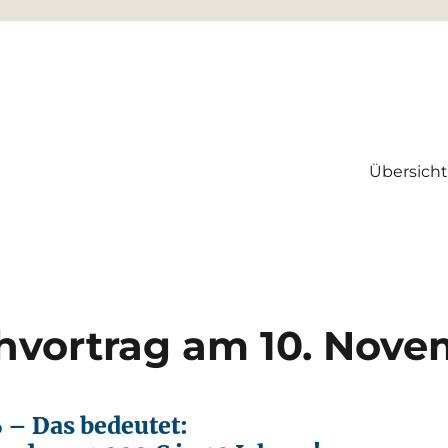
Übersicht
rtschaftskanzlei GmbH & Co. K
hvortrag am 10. Nov
– Das bedeutet: